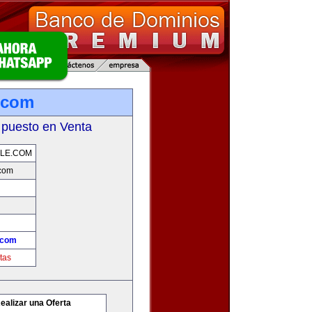
.com
 puesto en Venta
LE.COM
com
.com
tas
ealizar una Oferta