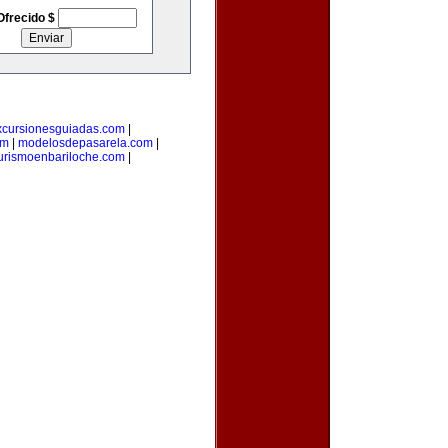
Ofrecido $
xcursionesguiadas.com
|
om
|
modelosdepasarela.com
|
urismoenbariloche.com
|