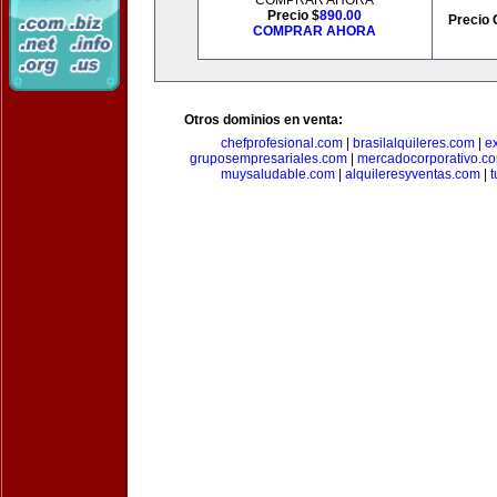
COMPRAR AHORA
Precio $
890.00
Precio 
COMPRAR AHORA
Otros dominios en venta:
chefprofesional.com
|
brasilalquileres.com
|
e
gruposempresariales.com
|
mercadocorporativo.c
muysaludable.com
|
alquileresyventas.com
|
t