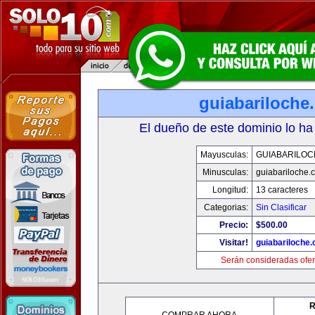
guiabariloche
El dueño de este dominio lo ha
Mayusculas:
GUIABARILOC
Minusculas:
guiabariloche.
Longitud:
13 caracteres
Categorias:
Sin Clasificar
Precio:
$500.00
Visitar!
guiabariloche
Serán consideradas ofer
R