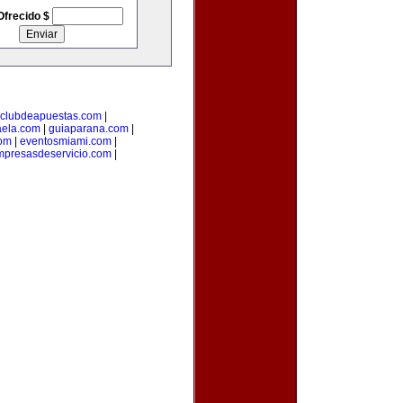
Ofrecido $
clubdeapuestas.com
|
aela.com
|
guiaparana.com
|
com
|
eventosmiami.com
|
mpresasdeservicio.com
|