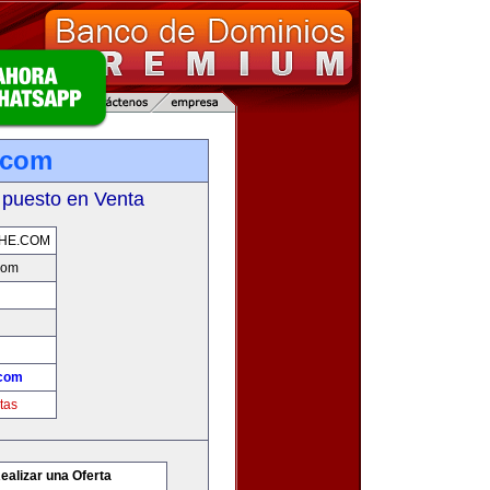
.com
 puesto en Venta
HE.COM
com
.com
tas
ealizar una Oferta