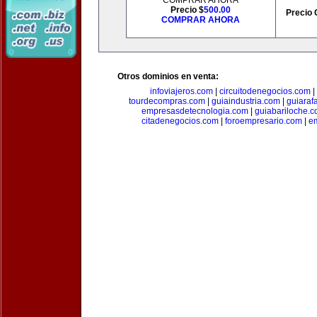
COMPRAR AHORA
Precio $
500.00
Precio 
COMPRAR AHORA
Otros dominios en venta:
infoviajeros.com
|
circuitodenegocios.com
|
tourdecompras.com
|
guiaindustria.com
|
guiaraf
empresasdetecnologia.com
|
guiabariloche.
citadenegocios.com
|
foroempresario.com
|
e