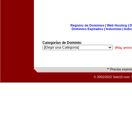
Registro de Dominios
|
Web Hosting
|
D
Dominios Expirados
|
Industrias
|
Indu
Categorías de Dominio:
[Pág. princi
** Precios expre
© 2002/2022 Solo10.com