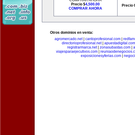
COMPRAR AHORA
Precio $
4,500.00
Precio 
COMPRAR AHORA
Otros dominios en venta:
agromercado.net
|
cantoprofesional.com
|
redfam
directorioprofesional.net
|
apuestadigital.co
registrarmarca.net
|
zonasubastas.com
|
a
viajesparaejecutivos.com
|
reuniaodenegocios.
exposicionesyferias.com
|
negoc