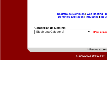
Registro de Dominios
|
Web Hosting
|
D
Dominios Expirados
|
Industrias
|
Indu
Categorías de Dominio:
[Pág. princi
** Precios expre
© 2002/2022 Solo10.com