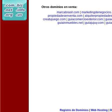
Otros dominios en venta:
marcabrasil.com
|
marketingdenegocios
propiedadesenventa.com
|
alquilerpropiedade
creatujuego.com
|
guiacomercioexterior.com
|
guiae
guiainmuebles.net
|
guiajujuy.com
|
gui
Registro de Dominios
|
Web Hosting
|
D