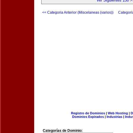
Ver Siguientes 150 >
<< Categoria Anterior (Miscelaneas (varios))
Categori
Registro de Dominios
|
Web Hosting
|
D
Dominios Expirados
|
Industrias
|
Indu
Categorías de Dominio: