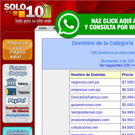
Dominios de la Categoría
385 dominios en esta categ
Mostrando 1 de 150
Ver siguientes 150 >>
Nombre de Dominio
Precio
negocios.com.pa
$7,500
empresas.com.pa
$6,500
DirectoDeFabrica.com
$5,999
guiamercosur.com
$5,000
VentasInternet.com
$4,999
productosdigitales.com
$4,950
cotizaciones.net
$4,800