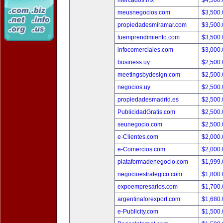
mercados.mx
$4,500
meusnegocios.com
$3,500
propiedadesmiramar.com
$3,500
tuemprendimiento.com
$3,500
infocomerciales.com
$3,000
business.uy
$2,500
meetingsbydesign.com
$2,500
negocios.uy
$2,500
propiedadesmadrid.es
$2,500
PublicidadGratis.com
$2,500
seunegocio.com
$2,500
e-Clientes.com
$2,000
e-Comercios.com
$2,000
plataformadenegocio.com
$1,999
negocioestrategico.com
$1,800
expoempresarios.com
$1,700
argentinaforexport.com
$1,680
e-Publicity.com
$1,500