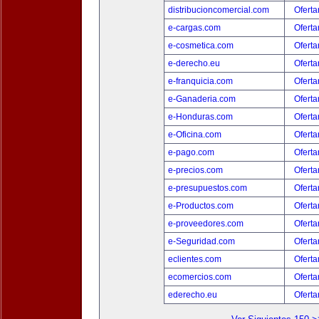
distribucioncomercial.com
Oferta
e-cargas.com
Oferta
e-cosmetica.com
Oferta
e-derecho.eu
Oferta
e-franquicia.com
Oferta
e-Ganaderia.com
Oferta
e-Honduras.com
Oferta
e-Oficina.com
Oferta
e-pago.com
Oferta
e-precios.com
Oferta
e-presupuestos.com
Oferta
e-Productos.com
Oferta
e-proveedores.com
Oferta
e-Seguridad.com
Oferta
eclientes.com
Oferta
ecomercios.com
Oferta
ederecho.eu
Oferta