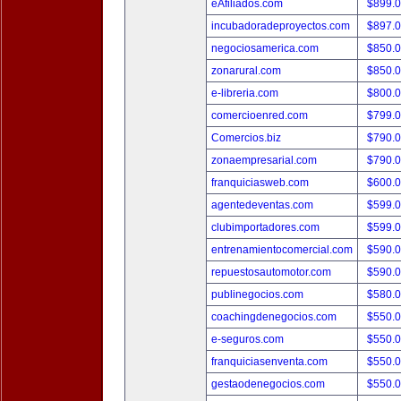
eAfiliados.com
$899.
incubadoradeproyectos.com
$897.
negociosamerica.com
$850.
zonarural.com
$850.
e-libreria.com
$800.
comercioenred.com
$799.
Comercios.biz
$790.
zonaempresarial.com
$790.
franquiciasweb.com
$600.
agentedeventas.com
$599.
clubimportadores.com
$599.
entrenamientocomercial.com
$590.
repuestosautomotor.com
$590.
publinegocios.com
$580.
coachingdenegocios.com
$550.
e-seguros.com
$550.
franquiciasenventa.com
$550.
gestaodenegocios.com
$550.