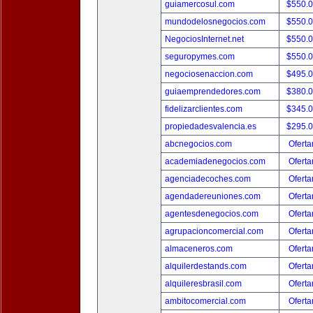
guiamercosul.com
$550.
mundodelosnegocios.com
$550.
NegociosInternet.net
$550.
seguropymes.com
$550.
negociosenaccion.com
$495.
guiaemprendedores.com
$380.
fidelizarclientes.com
$345.
propiedadesvalencia.es
$295.
abcnegocios.com
Oferta
academiadenegocios.com
Oferta
agenciadecoches.com
Oferta
agendadereuniones.com
Oferta
agentesdenegocios.com
Oferta
agrupacioncomercial.com
Oferta
almaceneros.com
Oferta
alquilerdestands.com
Oferta
alquileresbrasil.com
Oferta
ambitocomercial.com
Oferta