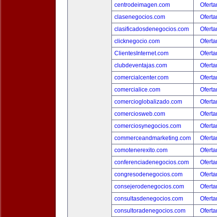
centrodeimagen.com
Oferta
clasenegocios.com
Oferta
clasificadosdenegocios.com
Oferta
clicknegocio.com
Oferta
ClientesInternet.com
Oferta
clubdeventajas.com
Oferta
comercialcenter.com
Oferta
comercialice.com
Oferta
comercioglobalizado.com
Oferta
comerciosweb.com
Oferta
comerciosynegocios.com
Oferta
commerceandmarketing.com
Oferta
comotenerexito.com
Oferta
conferenciadenegocios.com
Oferta
congresodenegocios.com
Oferta
consejerodenegocios.com
Oferta
consultasdenegocios.com
Oferta
consultoradenegocios.com
Oferta