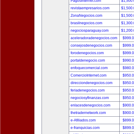
PagosInternet.com
$1,500
revistaempresarios.com
$1,500
ZonaNegocios.com
$1,500
brasilnegocios.com
$1,300
negociosparaguay.com
$1,200
aceleradoradenegocios.com
$999.
consejosdenegocios.com
$999.
forodenegocios.com
$999.
portaldenegocio.com
$990.
enfoquecomercial.com
$980.
ComercioInternet.com
$950.
direcciondenegocios.com
$950.
feriadenegocios.com
$950.
negociosyfinanzas.com
$950.
enlacesdenegocios.com
$900.
thetradernetwork.com
$900.
e-Afiliados.com
$899.
e-franquicias.com
$899.