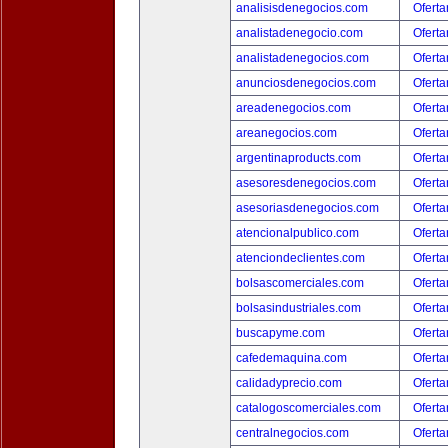
analisisdenegocios.com
Oferta
analistadenegocio.com
Oferta
analistadenegocios.com
Oferta
anunciosdenegocios.com
Oferta
areadenegocios.com
Oferta
areanegocios.com
Oferta
argentinaproducts.com
Oferta
asesoresdenegocios.com
Oferta
asesoriasdenegocios.com
Oferta
atencionalpublico.com
Oferta
atenciondeclientes.com
Oferta
bolsascomerciales.com
Oferta
bolsasindustriales.com
Oferta
buscapyme.com
Oferta
cafedemaquina.com
Oferta
calidadyprecio.com
Oferta
catalogoscomerciales.com
Oferta
centralnegocios.com
Oferta