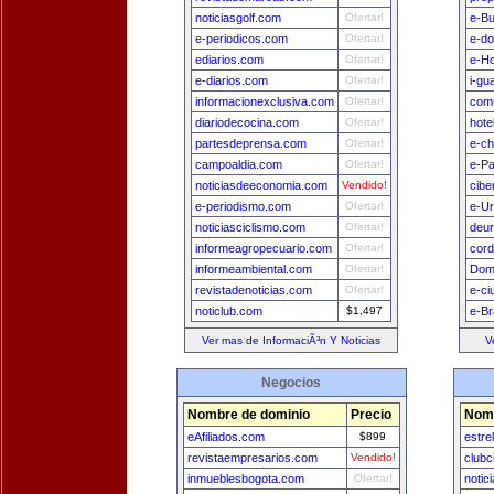
noticiasgolf.com
Ofertar!
e-B
e-periodicos.com
Ofertar!
e-do
ediarios.com
Ofertar!
e-H
e-diarios.com
Ofertar!
i-gu
informacionexclusiva.com
Ofertar!
comu
diariodecocina.com
Ofertar!
hote
partesdeprensa.com
Ofertar!
e-ch
campoaldia.com
Ofertar!
e-P
noticiasdeeconomia.com
Vendido!
cibe
e-periodismo.com
Ofertar!
e-U
noticiasciclismo.com
Ofertar!
deu
informeagropecuario.com
Ofertar!
cord
informeambiental.com
Ofertar!
Dom
revistadenoticias.com
Ofertar!
e-ci
noticlub.com
$1,497
e-Br
Ver mas de InformaciÃ³n Y Noticias
V
Negocios
Nombre de dominio
Precio
Nomb
eAfiliados.com
$899
estre
revistaempresarios.com
Vendido!
clubc
inmueblesbogota.com
Ofertar!
notic