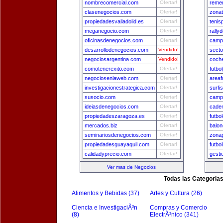
nombrecomercial.com
Ofertar!
remer
clasenegocios.com
Ofertar!
zona
propiedadesvalladolid.es
Ofertar!
tenis
meganegocio.com
Ofertar!
rally
oficinasdenegocios.com
Ofertar!
camp
desarrollodenegocios.com
Vendido!
secto
negociosargentina.com
Vendido!
coch
comotenerexito.com
Ofertar!
futbo
negociosenlaweb.com
Ofertar!
areaf
investigacionestrategica.com
Ofertar!
surfi
susocio.com
Ofertar!
camp
ideiasdenegocios.com
Ofertar!
cade
propiedadeszaragoza.es
Ofertar!
futbo
mercados.biz
Ofertar!
balon
seminariosdenegocios.com
Ofertar!
zona
propiedadesguayaquil.com
Ofertar!
futbo
calidadyprecio.com
Ofertar!
gest
Ver mas de Negocios
Todas las Categoria
Alimentos y Bebidas (37)
Artes y Cultura (26)
Ciencia e InvestigaciÃ³n
Compras y Comercio
(8)
ElectrÃ³nico (341)