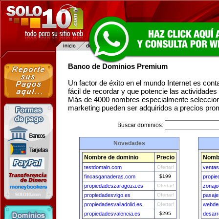
Banco de Dominios Premium
Un factor de éxito en el mundo Internet es con
fácil de recordar y que potencie las actividade
Más de 4000 nombres especialmente seleccion
marketing pueden ser adquiridos a precios pro
Buscar dominios:
Novedades
Nombre de dominio
Precio
Nombr
testdomain.com
Ofertar!
ventas
fincasganaderas.com
$199
propi
propiedadeszaragoza.es
Ofertar!
zonaj
propiedadesvigo.es
Ofertar!
pasaje
propiedadesvalladolid.es
Ofertar!
webden
propiedadesvalencia.es
$295
desarr