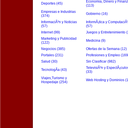
Economia, Dinero y Finan
Deportes (45)
(113)
Empresas e Industrias
Gobierno (16)
(374)
InformaciÃ³n y Noticias
InformÃ¡tica y ComputaciÃ
(57)
(57)
Internet (99)
Juegos y Entretenimiento (
Marketing y Publicidad
Medicina (9)
(122)
Negocios (385)
Ofertas de la Semana (12)
Portales (231)
Profesiones y Empleo (169
Salud (30)
Sin Clasificar (982)
TelevisiÃ³n y EspectÃ¡culo
TecnologÃ­a (43)
(33)
Viajes,Turismo y
Web Hosting y Dominios (
Hospedaje (254)