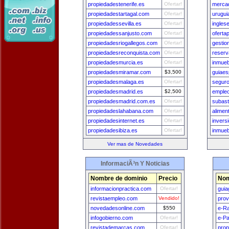
propiedadestenerife.es
Ofertar!
merca
propiedadestartagal.com
Ofertar!
urugui
propiedadessevilla.es
Ofertar!
ingles
propiedadessanjusto.com
Ofertar!
ofert
propiedadesriogallegos.com
Ofertar!
gesti
propiedadesreconquista.com
Ofertar!
reserv
propiedadesmurcia.es
Ofertar!
inmueb
propiedadesmiramar.com
$3,500
guiae
propiedadesmalaga.es
Ofertar!
segur
propiedadesmadrid.es
$2,500
emple
propiedadesmadrid.com.es
Ofertar!
subast
propiedadeslahabana.com
Ofertar!
alimen
propiedadesinternet.es
Ofertar!
invers
propiedadesibiza.es
Ofertar!
inmueb
Ver mas de Novedades
InformaciÃ³n Y Noticias
Nombre de dominio
Precio
Nom
informacionpractica.com
Ofertar!
guia
revistaempleo.com
Vendido!
prov
novedadesonline.com
$550
e-Ra
infogobierno.com
Ofertar!
e-Pa
revistademarcas.com
Ofertar!
prop