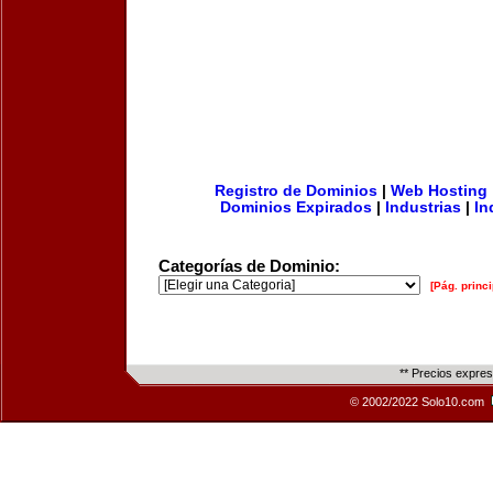
Registro de Dominios
|
Web Hosting
Dominios Expirados
|
Industrias
|
In
Categorías de Dominio:
[Pág. princi
** Precios expre
© 2002/2022 Solo10.com