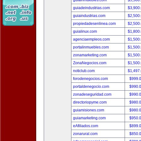
guiainmuebles.com
$5,500
guiadeindustrias.com
$3,900
guiaindustrias.com
$2,500
propiedadesenlinea.com
$2,500
guialinux.com
$1,800
agenciaempleos.com
$1,500
portalinmuebles.com
$1,500
zonamarketing.com
$1,500
ZonaNegocios.com
$1,500
noticlub.com
$1,497
forodenegocios.com
$999.
portaldenegocio.com
$990.
zonadeseguridad.com
$990.
directoriopyme.com
$980.
guiamisiones.com
$980.
guiamarketing.com
$950.
eAfiliados.com
$899.
zonarural.com
$850.