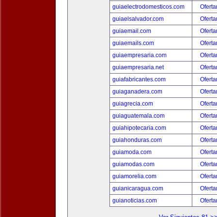
guiaelectrodomesticos.com
Oferta
guiaelsalvador.com
Oferta
guiaemail.com
Oferta
guiaemails.com
Oferta
guiaempresaria.com
Oferta
guiaempresaria.net
Oferta
guiafabricantes.com
Oferta
guiaganadera.com
Oferta
guiagrecia.com
Oferta
guiaguatemala.com
Oferta
guiahipotecaria.com
Oferta
guiahonduras.com
Oferta
guiamoda.com
Oferta
guiamodas.com
Oferta
guiamorelia.com
Oferta
guianicaragua.com
Oferta
guianoticias.com
Oferta