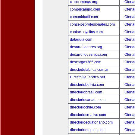
clubcompras.org
Oferta
compucampo.com
Oferta
comunidadit.com
Oferta
consejosprofesionales.com
Oferta
contactosycitas.com
Oferta
dataguia.com
Oferta
desarrolladores.org
Oferta
desarrollodesitios.com
Oferta
descargas365.com
Oferta
directodefabrica.com.ar
Oferta
DirectoDeFabrica.net
Oferta
directoriobolivia.com
Oferta
directoriobrasil.com
Oferta
directoriocanada.com
Oferta
directoriochile.com
Oferta
directoriocreativo.com
Oferta
directorioecuatoriano.com
Oferta
directorioempleo.com
Oferta