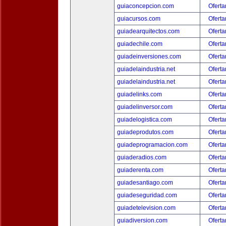
guiaconcepcion.com
Oferta
guiacursos.com
Oferta
guiadearquitectos.com
Oferta
guiadechile.com
Oferta
guiadeinversiones.com
Oferta
guiadelaindustria.net
Oferta
guiadelaindustria.net
Oferta
guiadelinks.com
Oferta
guiadelinversor.com
Oferta
guiadelogistica.com
Oferta
guiadeprodutos.com
Oferta
guiadeprogramacion.com
Oferta
guiaderadios.com
Oferta
guiaderenta.com
Oferta
guiadesantiago.com
Oferta
guiadeseguridad.com
Oferta
guiadetelevision.com
Oferta
guiadiversion.com
Oferta