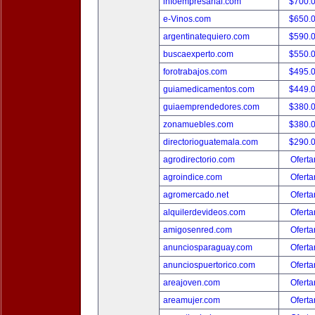
infoempresarial.com
$700.
e-Vinos.com
$650.
argentinatequiero.com
$590.
buscaexperto.com
$550.
forotrabajos.com
$495.
guiamedicamentos.com
$449.
guiaemprendedores.com
$380.
zonamuebles.com
$380.
directorioguatemala.com
$290.
agrodirectorio.com
Oferta
agroindice.com
Oferta
agromercado.net
Oferta
alquilerdevideos.com
Oferta
amigosenred.com
Oferta
anunciosparaguay.com
Oferta
anunciospuertorico.com
Oferta
areajoven.com
Oferta
areamujer.com
Oferta