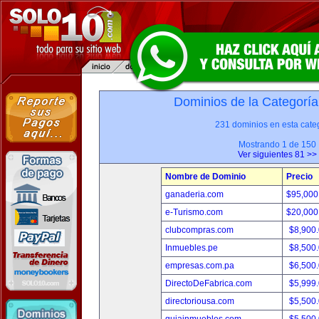
Dominios de la Categoría
231 dominios en esta categ
Mostrando 1 de 150
Ver siguientes 81 >>
Nombre de Dominio
Precio
ganaderia.com
$95,000
e-Turismo.com
$20,000
clubcompras.com
$8,900
Inmuebles.pe
$8,500
empresas.com.pa
$6,500
DirectoDeFabrica.com
$5,999
directoriousa.com
$5,500