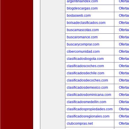
argentinaindex.com
Oferta
blogdescargas.com
Oferta
bodasweb.com
Oferta
bolsadeclasificados.com
Oferta
buscamascotas.com
Oferta
buscaromance.com
Oferta
buscarycomprar.com
Oferta
cibercomunidad.com
Oferta
clasificadosbogota.com
Oferta
clasificadoscoches.com
Oferta
clasificadosdechile.com
Oferta
clasificadosdecoches.com
Oferta
clasificadosdemexico.com
Oferta
clasificadosdominicana.com
Oferta
clasificadosmedellin.com
Oferta
clasificadospropiedades.com
Oferta
clasificadosregionales.com
Oferta
clubcompras.net
Oferta