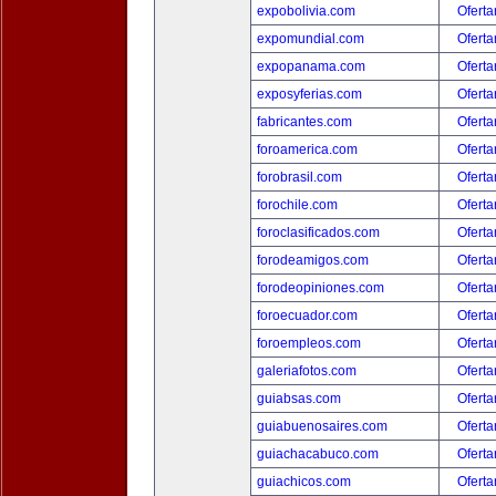
expobolivia.com
Oferta
expomundial.com
Oferta
expopanama.com
Oferta
exposyferias.com
Oferta
fabricantes.com
Oferta
foroamerica.com
Oferta
forobrasil.com
Oferta
forochile.com
Oferta
foroclasificados.com
Oferta
forodeamigos.com
Oferta
forodeopiniones.com
Oferta
foroecuador.com
Oferta
foroempleos.com
Oferta
galeriafotos.com
Oferta
guiabsas.com
Oferta
guiabuenosaires.com
Oferta
guiachacabuco.com
Oferta
guiachicos.com
Oferta