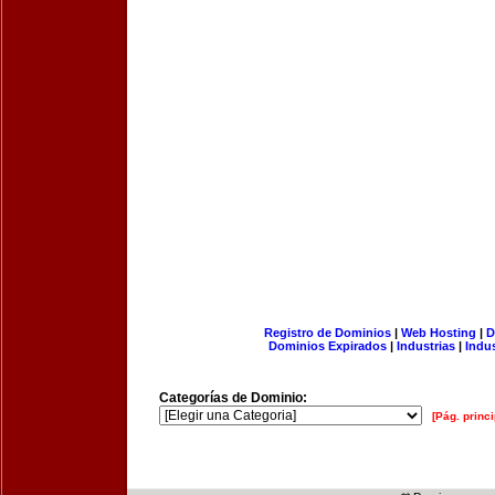
Registro de Dominios
|
Web Hosting
|
D
Dominios Expirados
|
Industrias
|
Indu
Categorías de Dominio:
[Pág. princi