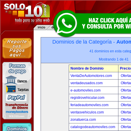
Dominios de la Categoría -
Autom
41 dominios en esta categ
Mostrando 1 de 41
Nombre de Dominio
Precio
VentaDeAutomotores.com
Oferta
ventadeusados.com
Oferta
e-automoviles.com
Oferta
registrovehicular.com
Oferta
feriadeautomoviles.com
Oferta
ventasvehiculos.com
Oferta
zonatuerca.com
Oferta
catalogodeautomoviles.com
Oferta