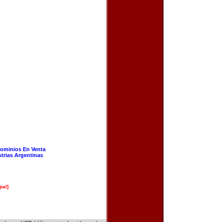
ominios En Venta
strias Argentinas
pal]