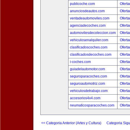
publicoche.com
Oferta
anunciosdeautos.com
Oferta
ventadeautomoviles.com
Oferta
agenciadecoches.com
Oferta
automovilesdecoleccion.com
Oferta
vehiculosenalquiler.com
Oferta
clasificadoscoches.com
Oferta
clasificadosdecoches.com
Oferta
i-coches.com
Oferta
guiadelautomotor.com
Oferta
seguroparacoches.com
Oferta
seguroautomotriz.com
Oferta
vehiculosdetrabajo.com
Oferta
accesorios4x4.com
Oferta
neumaticosparacoches.com
Oferta
<< Categoria Anterior (Artes y Cultura)
Categoria Sigu