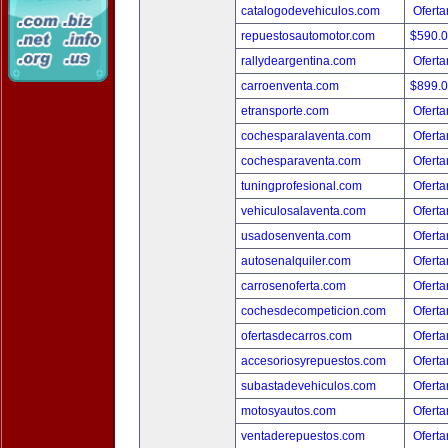
catalogodevehiculos.com
Oferta
repuestosautomotor.com
$590.
rallydeargentina.com
Oferta
carroenventa.com
$899.
etransporte.com
Oferta
cochesparalaventa.com
Oferta
cochesparaventa.com
Oferta
tuningprofesional.com
Oferta
vehiculosalaventa.com
Oferta
usadosenventa.com
Oferta
autosenalquiler.com
Oferta
carrosenoferta.com
Oferta
cochesdecompeticion.com
Oferta
ofertasdecarros.com
Oferta
accesoriosyrepuestos.com
Oferta
subastadevehiculos.com
Oferta
motosyautos.com
Oferta
ventaderepuestos.com
Oferta